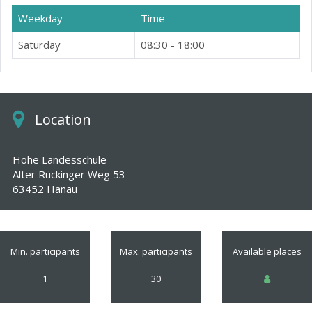
Hohe Landesschule
Weekday
Time
Alter Rückinger Weg 53
63452 Hanau
Saturday
08:30 - 18:00
Preis:
269 €
Anmeldung:
Online über dieses Formular, sofort
verbindlich
Location
Hohe Landesschule
Alter Rückinger Weg 53
63452 Hanau
Min. participants
Max. participants
Available places
1
30