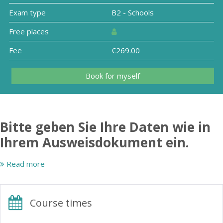
Exam type
B2 - Schools
Free places
Fee
€269.00
Book for myself
Bitte geben Sie Ihre Daten wie in
Ihrem Ausweisdokument ein.
Read more
Prüfung:
Cambridge B2 First FCE for schools
(papierbasiert)
Course times
Ort: