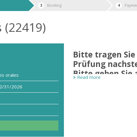
Booking
Payme
 (22419)
Bitte tragen Si
Prüfung nachst
Bitte geben Sie
s orales
Read more
2/31/2026