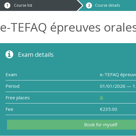
Course list
Course details
e-TEFAQ épreuves orales
Exam details
Exam
e-TEFAQ épreuve
Period
01/01/2026 — 1
Free places
Fee
€235.00
Book for myself