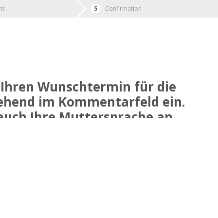
nt
Confirmation
e Ihren Wunschtermin für die
ehend im Kommentarfeld ein.
 auch Ihre Muttersprache an.