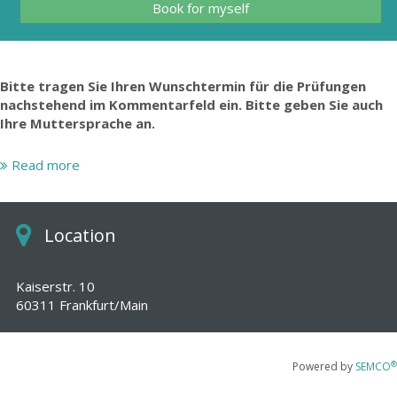
Book for myself
Bitte tragen Sie Ihren Wunschtermin für die Prüfungen
nachstehend im Kommentarfeld ein. Bitte geben Sie auch
Ihre Muttersprache an.
Wir bitten um Beachtung: Zwischen dem 01.08. und
Read more
17.08.2026 sind keine TCF-Prüfungstermine möglich.
Unser Testleiter setzt sich nach erfolgter Buchung mit
Location
Ihnen in Verbindung, um den Prüfungstermin in Absprache
mit Ihnen festzulegen.
Kaiserstr. 10
60311 Frankfurt/Main
®
Powered by
SEMCO