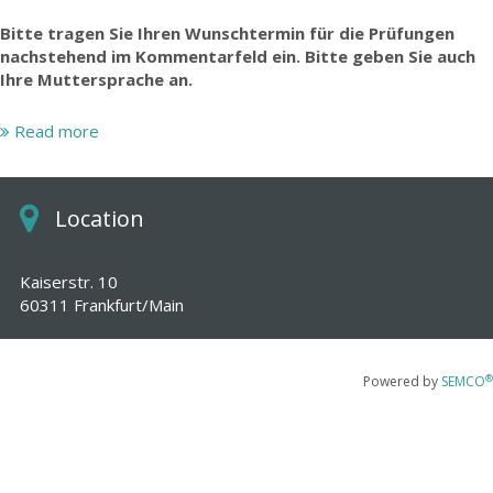
Bitte tragen Sie Ihren Wunschtermin für die Prüfungen
nachstehend im Kommentarfeld ein. Bitte geben Sie auch
Ihre Muttersprache an.
Wir bitten um Beachtung: Zwischen dem 01.08. und
Read more
17.08.2026 sind keine TCF-Prüfungstermine möglich.
Unser Testleiter setzt sich nach erfolgter Buchung mit
Location
Ihnen in Verbindung, um den Prüfungstermin in Absprache
mit Ihnen festzulegen.
Kaiserstr. 10
60311 Frankfurt/Main
®
Powered by
SEMCO